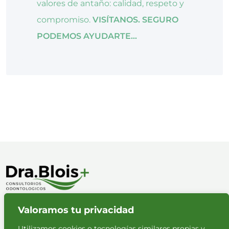
valores de antaño: calidad, respeto y
compromiso.
VISÍTANOS. SEGURO
PODEMOS AYUDARTE...
Valoramos tu privacidad
Políticas de privacidad
Aviso legal
Utilizamos cookies o tecnologías similares propias y