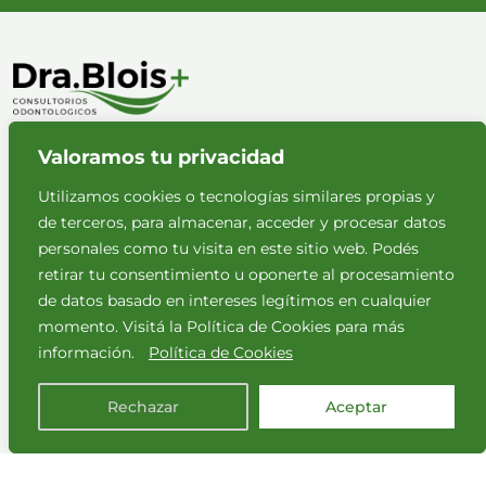
Valoramos tu privacidad
Políticas de privacidad
Aviso legal
Utilizamos cookies o tecnologías similares propias y
de terceros, para almacenar, acceder y procesar datos
personales como tu visita en este sitio web. Podés
retirar tu consentimiento u oponerte al procesamiento
de datos basado en intereses legítimos en cualquier
momento. Visitá la Política de Cookies para más
NUESTROS HORARIOS
información.
Política de Cookies
Lunes a viernes
9:00 - 20:00
Rechazar
Aceptar
2026 © Todos los derechos reservados